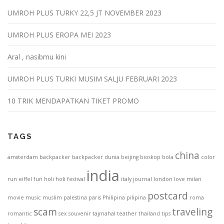
a
UMROH PLUS TURKY 22,5 JT NOVEMBER 2023
t
i
UMROH PLUS EROPA MEI 2023
o
n
Aral , nasibmu kini
UMROH PLUS TURKI MUSIM SALJU FEBRUARI 2023
10 TRIK MENDAPATKAN TIKET PROMO
TAGS
china
amsterdam
backpacker
backpacker dunia
beijing
bioskop
bola
color
india
run
eiffel
fun
holi
holi festival
italy
journal
london
love
milan
postcard
movie
music
muslim
palestina
paris
Philipina
pilipina
roma
scam
traveling
romantic
sex
souvenir
tajmahal
teather
thailand
tips