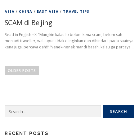
ASIA
/
CHINA
/
EAST ASIA
/
TRAVEL TIPS
SCAM di Beijing
Read in English << “Mungkin kalau lo belom kena scam, belom sah
menjadi traveller, walaupun tidak diinginkan dan dihindari, pada saatnya
kena juga, percaya dah!!” ‘Nenek-nenek mandi basah, kalau ga percaya …
P
o
OLDER POSTS
s
t
s
n
Search
a
for:
v
i
g
RECENT POSTS