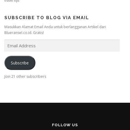
travel tips
SUBSCRIBE TO BLOG VIA EMAIL
Masukkan Alamat Email Anda untuk berlangganan Artikel dari
Blueransel.co.id. Gratis!
E
m
a
i
Subscribe
l
A
Join 21 other subscribers
d
d
r
e
s
s
FOLLOW US