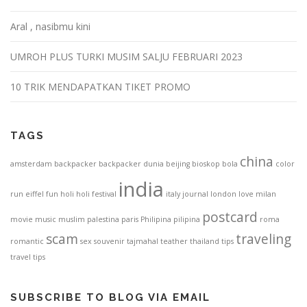
Aral , nasibmu kini
UMROH PLUS TURKI MUSIM SALJU FEBRUARI 2023
10 TRIK MENDAPATKAN TIKET PROMO
TAGS
china
amsterdam
backpacker
backpacker dunia
beijing
bioskop
bola
color
india
run
eiffel
fun
holi
holi festival
italy
journal
london
love
milan
postcard
movie
music
muslim
palestina
paris
Philipina
pilipina
roma
scam
traveling
romantic
sex
souvenir
tajmahal
teather
thailand
tips
travel tips
SUBSCRIBE TO BLOG VIA EMAIL