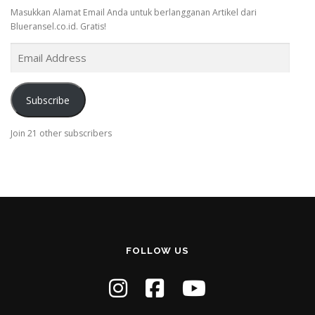
Masukkan Alamat Email Anda untuk berlangganan Artikel dari
Blueransel.co.id. Gratis!
E
m
a
i
Subscribe
l
A
Join 21 other subscribers
d
d
r
e
s
s
FOLLOW US