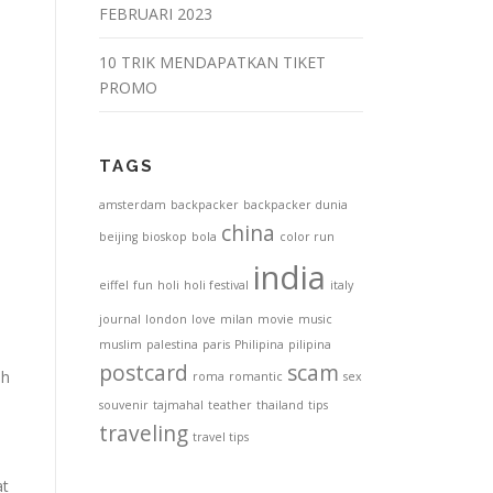
FEBRUARI 2023
10 TRIK MENDAPATKAN TIKET
PROMO
TAGS
amsterdam
backpacker
backpacker dunia
china
beijing
bioskop
bola
color run
india
eiffel
fun
holi
holi festival
italy
journal
london
love
milan
movie
music
muslim
palestina
paris
Philipina
pilipina
postcard
scam
eh
roma
romantic
sex
souvenir
tajmahal
teather
thailand
tips
traveling
travel tips
at