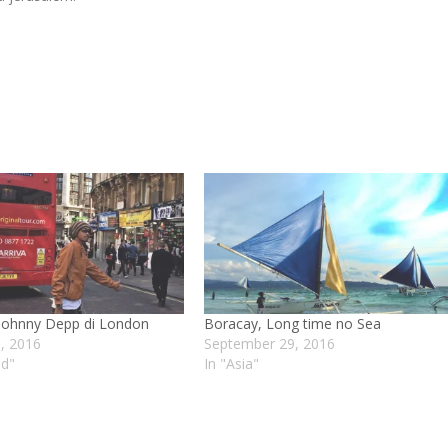
Johnny Depp di London
Boracay, Long time no Sea
, 2016
September 29, 2016
nd"
In "Asia"