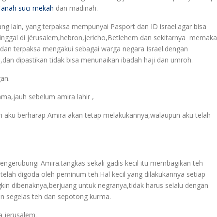
Tanah suci mekah
dan madinah.
 lain, yang terpaksa mempunyai Pasport dan ID israel.agar bisa
inggal di jérusalem,hebron,jericho,Betlehem dan sekitarnya
memaka
l dan terpaksa mengakui sebagai warga negara Israel.dengan
,dan dipastikan tidak bisa menunaikan ibadah haji dan umroh.
gan.
a,jauh sebelum amira lahir ,
 dan aku berharap Amira akan tetap melakukannya,walaupun aku telah
ngerubungi Amira.tangkas sekali gadis kecil itu membagikan teh
telah digoda oleh peminum teh.Hal kecil yang dilakukannya setiap
kin dibenaknya,berjuang untuk negranya,tidak harus selalu dengan
n segelas teh dan sepotong kurma.
a jerusalem.