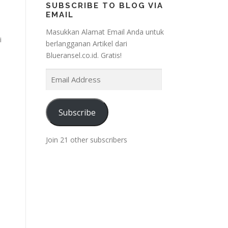
SUBSCRIBE TO BLOG VIA
EMAIL
Masukkan Alamat Email Anda untuk
i
berlangganan Artikel dari
Blueransel.co.id. Gratis!
E
m
a
i
Subscribe
l
A
Join 21 other subscribers
d
d
r
e
s
s