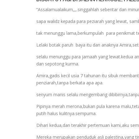
“Assalamualaikum,,,.singgahlah sebentar dan minu
sapa walidz kepada para peziarah yang lewat, sa
tak menunggu lama,berkumpulah
para penikmat te
Lelaki botak paruh
baya itu dan anaknya Amira,seti
selalu menunggu para jamaah yang lewat.kedua a
dan sepotong kurma.
Amira,gadis kecil usia 7 tahunan itu sibuk memba
penziarah,tanpa berkata apa apa.
senyum manis selalu mengembang dibibirnya,tanpak
Pipinya merah merona,bukan pula karena malu,tet
putih halus kulitnya.sempurna.
Dihari kedua,dan terakhir pertemuan kami,aku se
Mereka merupakan penduduk asli palestina,yang tin