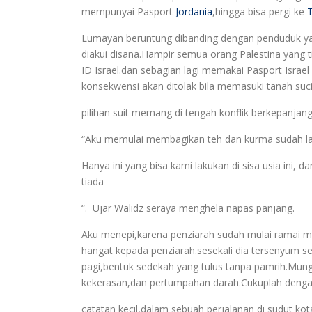
mempunyai Pasport
Jordania
,hingga bisa pergi ke
Lumayan beruntung dibanding dengan penduduk yang
diakui disana.Hampir semua orang Palestina yang t
ID Israel.dan sebagian lagi memakai Pasport Israe
konsekwensi akan ditolak bila memasuki tanah suci
pilihan suit memang di tengah konflik berkepanjan
“Aku memulai membagikan teh dan kurma sudah lam
Hanya ini yang bisa kami lakukan di sisa usia ini,
tiada
“.
Ujar Walidz seraya menghela napas panjang.
Aku menepi,karena penziarah sudah mulai ramai me
hangat kepada penziarah.sesekali dia tersenyum se
pagi,bentuk sedekah yang tulus tanpa pamrih.Mung
kekerasan,dan pertumpahan darah.Cukuplah denga
catatan kecil,dalam sebuah perjalanan di sudut kot