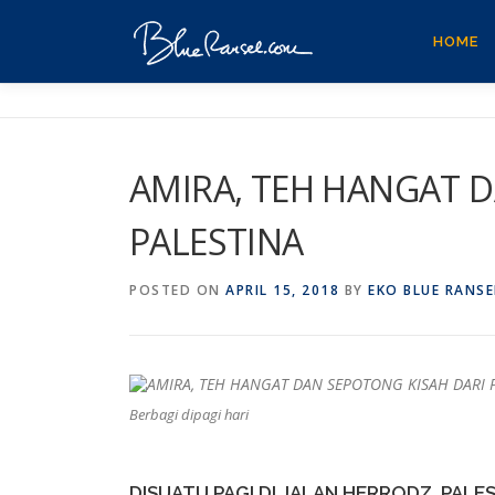
Skip
to
HOME
content
AMIRA, TEH HANGAT 
PALESTINA
POSTED ON
APRIL 15, 2018
BY
EKO BLUE RANSE
Berbagi dipagi hari
DISUATU PAGI DI JALAN HERRODZ, PALE