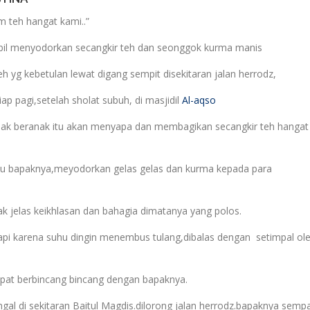
m teh hangat kami..”
mbil menyodorkan secangkir teh dan seonggok kurma manis
h yg kebetulan lewat digang sempit disekitaran jalan herrodz,
ap pagi,setelah sholat subuh, di masjidil
Al-aqso
nak beranak itu akan menyapa dan membagikan secangkir teh hangat
ntu bapaknya,meyodorkan gelas gelas dan kurma kepada para
 jelas keikhlasan dan bahagia dimatanya yang polos.
api karena suhu dingin menembus tulang,dibalas dengan
setimpal ol
mpat berbincang bincang dengan bapaknya.
gal di sekitaran Baitul Magdis.dilorong jalan herrodz.bapaknya semp