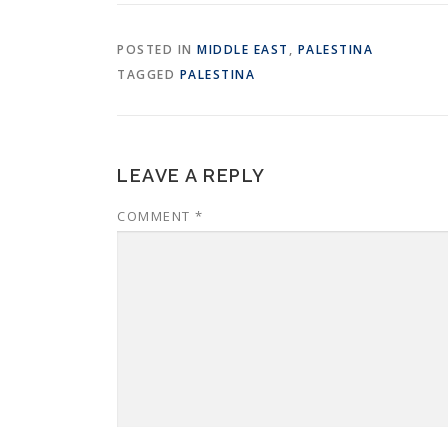
n
n
e
n
w
e
w
w
POSTED IN
MIDDLE EAST
,
PALESTINA
i
w
n
i
TAGGED
PALESTINA
d
n
o
d
w
o
)
w
)
LEAVE A REPLY
COMMENT
*