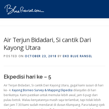
Skip
to
Menu
content
HOME
EVENTS
DESTINATIONS
PROFILE
Air Terjun Bidadari, Si cantik Dari
Kayong Utara
VIDEOS
GIVEAWAY
VISA
REVIEW
POSTED ON
OCTOBER 23, 2018
BY
EKO BLUE RANSEL
CONTACT
Ekpedisi hari ke – 5
Air Terjun Bidadari, Si cantik Dari Kayong Utara, gagal kami susuri di hari
ke- 4.
Kayong
Borneo Survey & Mapping Ekpedisi
dilanjutkn di hari
berikutnya. Kami pastikan untuk memulai lebih awal, jam 6 pagi dari
pulau betok. Walau kenyatannya masih saja terlambat, tapi tidak lebih
dari jam 7.30 kami sudah mendarat di dusun Klumpang. Para tukang ojek