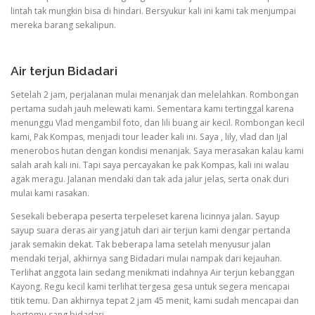
lintah tak mungkin bisa di hindari. Bersyukur kali ini kami tak menjumpai
mereka barang sekalipun.
Air terjun Bidadari
Setelah 2 jam, perjalanan mulai menanjak dan melelahkan. Rombongan
pertama sudah jauh melewati kami. Sementara kami tertinggal karena
menunggu Vlad mengambil foto, dan lili buang air kecil. Rombongan kecil
kami, Pak Kompas, menjadi tour leader kali ini. Saya , lily, vlad dan Ijal
menerobos hutan dengan kondisi menanjak. Saya merasakan kalau kami
salah arah kali ini. Tapi saya percayakan ke pak Kompas, kali ini walau
agak meragu. Jalanan mendaki dan tak ada jalur jelas, serta onak duri
mulai kami rasakan.
Sesekali beberapa peserta terpeleset karena licinnya jalan. Sayup
sayup suara deras air yang jatuh dari air terjun kami dengar pertanda
jarak semakin dekat. Tak beberapa lama setelah menyusur jalan
mendaki terjal, akhirnya sang Bidadari mulai nampak dari kejauhan.
Terlihat anggota lain sedang menikmati indahnya Air terjun kebanggan
Kayong. Regu kecil kami terlihat tergesa gesa untuk segera mencapai
titik temu. Dan akhirnya tepat 2 jam 45 menit, kami sudah mencapai dan
bertemu sang bidadari.