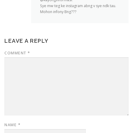
Sye mw teg ke instagram abng v sye ndk tau.
Mohon infony Bng???
LEAVE A REPLY
COMMENT
*
NAME
*