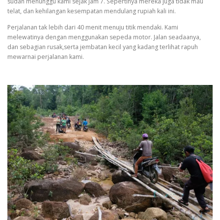
sudah menunggu kami sejak jam 7. Sepertinya mereka juga tidak mau
telat, dan kehilangan kesempatan mendulang rupiah kali ini.
Perjalanan tak lebih dari 40 menit menuju titik mendaki. Kami
melewatinya dengan menggunakan sepeda motor. Jalan seadaanya,
dan sebagian rusak,serta jembatan kecil yang kadang terlihat rapuh
mewarnai perjalanan kami.