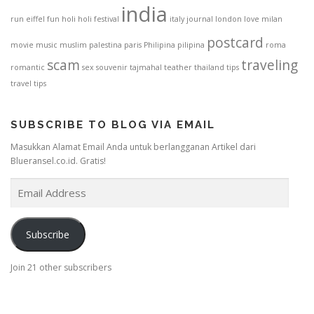
india
run
eiffel
fun
holi
holi festival
italy
journal
london
love
milan
postcard
movie
music
muslim
palestina
paris
Philipina
pilipina
roma
scam
traveling
romantic
sex
souvenir
tajmahal
teather
thailand
tips
travel tips
SUBSCRIBE TO BLOG VIA EMAIL
Masukkan Alamat Email Anda untuk berlangganan Artikel dari
Blueransel.co.id. Gratis!
E
m
a
i
Subscribe
l
A
Join 21 other subscribers
d
d
r
e