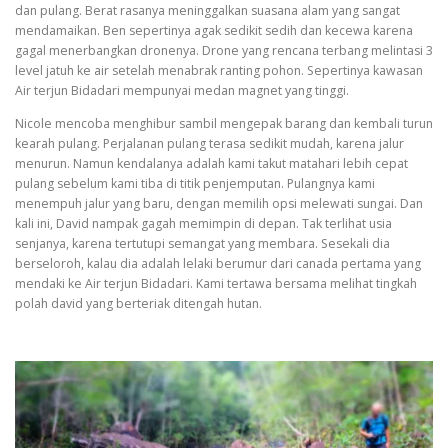
dan pulang. Berat rasanya meninggalkan suasana alam yang sangat
mendamaikan. Ben sepertinya agak sedikit sedih dan kecewa karena
gagal menerbangkan dronenya. Drone yang rencana terbang melintasi 3
level jatuh ke air setelah menabrak ranting pohon. Sepertinya kawasan
Air terjun Bidadari mempunyai medan magnet yang tinggi.
Nicole mencoba menghibur sambil mengepak barang dan kembali turun
kearah pulang. Perjalanan pulang terasa sedikit mudah, karena jalur
menurun. Namun kendalanya adalah kami takut matahari lebih cepat
pulang sebelum kami tiba di titik penjemputan. Pulangnya kami
menempuh jalur yang baru, dengan memilih opsi melewati sungai. Dan
kali ini, David nampak gagah memimpin di depan. Tak terlihat usia
senjanya, karena tertutupi semangat yang membara. Sesekali dia
berseloroh, kalau dia adalah lelaki berumur dari canada pertama yang
mendaki ke Air terjun Bidadari. Kami tertawa bersama melihat tingkah
polah david yang berteriak ditengah hutan.